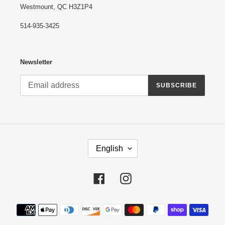
Westmount, QC H3Z1P4
514-935-3425
Newsletter
SUBSCRIBE
L
English
A
N
G
Facebook
Instagram
U
A
G
Payment
E
methods