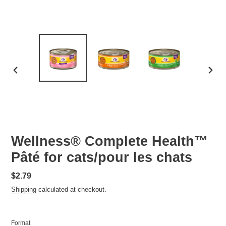
PREVIOUS
NEXT
SLIDE
SLID
Wellness® Complete Health™
Pâté for cats/pour les chats
Regular
$2.79
price
Shipping
calculated at checkout.
Format