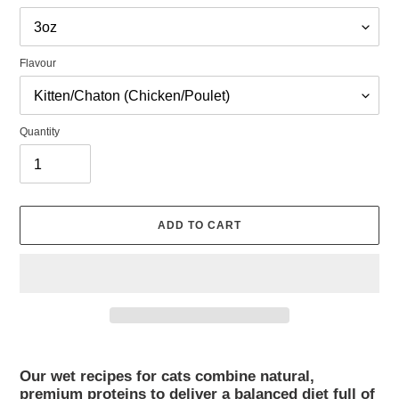
Flavour
Quantity
ADD TO CART
Adding
product
Our wet recipes for cats combine natural, 
to
premium proteins to deliver a balanced diet full of 