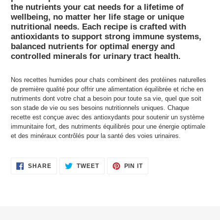
your
the nutrients your cat needs for a lifetime of 
cart
wellbeing, no matter her life stage or unique 
nutritional needs. Each recipe is crafted with 
antioxidants to support strong immune systems, 
balanced nutrients for optimal energy and 
controlled minerals for urinary tract health.
Nos recettes humides pour chats combinent des protéines naturelles
de première qualité pour offrir une alimentation équilibrée et riche en
nutriments dont votre chat a besoin pour toute sa vie, quel que soit
son stade de vie ou ses besoins nutritionnels uniques. Chaque
recette est conçue avec des antioxydants pour soutenir un système
immunitaire fort, des nutriments équilibrés pour une énergie optimale
et des minéraux contrôlés pour la santé des voies urinaires.
SHARE
TWEET
PIN
SHARE
TWEET
PIN IT
ON
ON
ON
FACEBOOK
TWITTER
PINTEREST