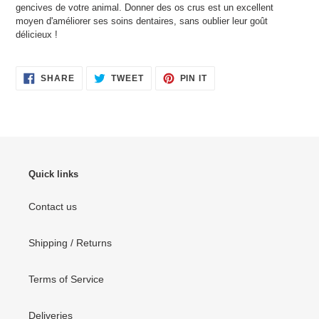
gencives de votre animal. Donner des os crus est un excellent
moyen d'améliorer ses soins dentaires, sans oublier leur goût
délicieux !
SHARE
TWEET
PIN
SHARE
TWEET
PIN IT
ON
ON
ON
FACEBOOK
TWITTER
PINTEREST
Quick links
Contact us
Shipping / Returns
Terms of Service
Deliveries