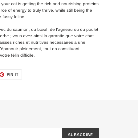
your cat is getting the rich and nourishing proteins
ce of energy to truly thrive, while still being the
 fussy feline.
vec du saumon, du bœuf, de l'agneau ou du poulet
'herbe ; vous avez ainsi la garantie que votre chat
aisses riches et nutritives nécessaires à une
'épanouir pleinement, tout en constituant
tre félin difficile.
ET
PIN
PIN IT
ON
TTER
PINTEREST
SUBSCRIBE