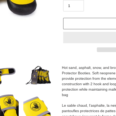
Adding
product
Hot sand, asphalt, snow, and br
to
Protector Booties. Soft neoprene 
your
provide protection from the elem
cart
construction with 2 hook and loop
protection while maintaining mall
bag
Le sable chaud, l'asphalte, la nei
pantoufles protectrices de patte