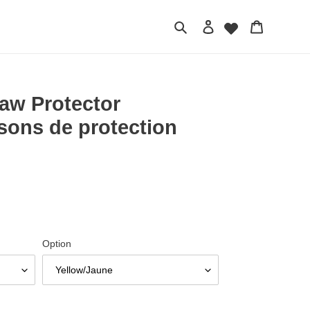
Search
Log in
Cart
aw Protector
sons de protection
Option