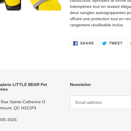
caoutchouc épousent la forme de
intempéries tout en restant élé
deux sangles autoagrippantes po
offrant une protection tout en re
rangement réutilisable inclus.
SHARE
TWE
SHARE
TWEET
ON
ON
FACEBOOK
TWI
alerie LITTLE BEAR Pet
Newsletter
lies
 Rue Sainte-Catherine O
mount, QC H3Z1P4
935-3425