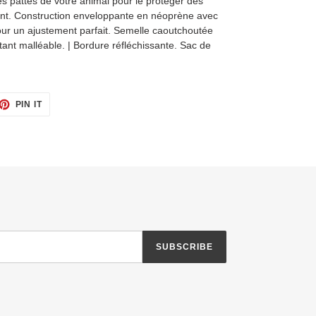
s pattes de votre animal pour le protéger des
gant. Construction enveloppante en néoprène avec
ur un ajustement parfait. Semelle caoutchoutée
stant malléable. | Bordure réfléchissante. Sac de
ET
PIN
PIN IT
ON
TTER
PINTEREST
SUBSCRIBE