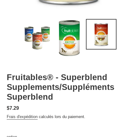
Fruitables® - Superblend
Supplements/Suppléments
Superblend
Prix
$7.29
normal
Frais d'expédition
calculés lors du paiement.
option