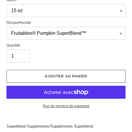
Recipe/Recette
Quantité
AJOUTER AU PANIER
Plus de moyens de paiement
Ajout
d'un
Superblend Supplements/Suppléments Superblend
produit