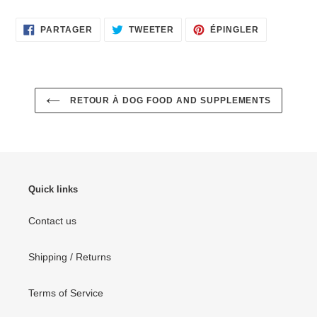
à
votre
PARTAGER
TWEETER
ÉPINGLER
PARTAGER
TWEETER
ÉPINGLER
panier
SUR
SUR
SUR
FACEBOOK
TWITTER
PINTEREST
RETOUR À DOG FOOD AND SUPPLEMENTS
Quick links
Contact us
Shipping / Returns
Terms of Service